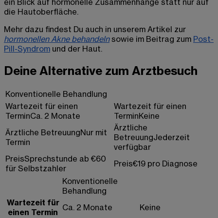
ein Blick auf hormonelle Zusammenhänge statt nur auf
die Hautoberfläche.
Mehr dazu findest Du auch in unserem Artikel zur
hormonellen Akne behandeln
sowie im Beitrag zum
Post-
Pill-Syndrom
und der Haut.
Deine Alternative zum Arztbesuch
Konventionelle Behandlung
Wartezeit für einen
Wartezeit für einen
Termin
Ca. 2 Monate
Termin
Keine
Ärztliche
Ärztliche Betreuung
Nur mit
Betreuung
Jederzeit
Termin
verfügbar
Preis
Sprechstunde ab €60
Preis
€19 pro Diagnose
für Selbstzahler
Konventionelle
Behandlung
Wartezeit für
Ca. 2 Monate
Keine
einen Termin