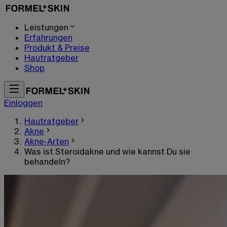
Leistungen
Erfahrungen
Produkt & Preise
Hautratgeber
Shop
Einloggen
Hautratgeber
Akne
Akne-Arten
Was ist Steroidakne und wie kannst Du sie
behandeln?