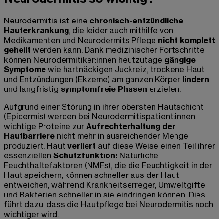
Neurodermitis ist eine
chronisch-entzündliche
Hauterkrankung
, die leider auch mithilfe von
Medikamenten und Neurodermits Pflege
nicht komplett
geheilt
werden kann. Dank medizinischer Fortschritte
können Neurodermitiker:innen heutzutage
gängige
Symptome
wie hartnäckigen Juckreiz, trockene Haut
und Entzündungen (Ekzeme) am ganzen Körper
lindern
und langfristig
symptomfreie Phasen
erzielen.
Aufgrund einer Störung in ihrer obersten Hautschicht
(Epidermis) werden bei Neurodermitispatient:innen
wichtige Proteine zur
Aufrechterhaltung der
Hautbarriere
nicht mehr in ausreichender Menge
produziert. Haut
verliert
auf diese Weise einen Teil ihrer
essenziellen
Schutzfunktion:
Natürliche
Feuchthaltefaktoren (NMFs), die die Feuchtigkeit in der
Haut speichern, können schneller aus der Haut
entweichen, während Krankheitserreger, Umweltgifte
und Bakterien schneller in sie eindringen können. Dies
führt dazu, dass die Hautpflege bei Neurodermitis noch
wichtiger wird.