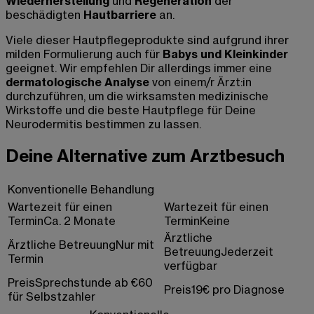
Wiederherstellung
und
Regeneration
der
beschädigten
Hautbarriere
an.
Viele dieser Hautpflegeprodukte sind aufgrund ihrer
milden Formulierung auch für
Babys und Kleinkinder
geeignet. Wir empfehlen Dir allerdings immer eine
dermatologische Analyse
von einem/r Ärzt:in
durchzuführen, um die wirksamsten medizinische
Wirkstoffe und die beste Hautpflege für Deine
Neurodermitis bestimmen zu lassen.
Deine Alternative zum Arztbesuch
Konventionelle Behandlung
Wartezeit für einen
Wartezeit für einen
Termin
Ca. 2 Monate
Termin
Keine
Ärztliche
Ärztliche Betreuung
Nur mit
Betreuung
Jederzeit
Termin
verfügbar
Preis
Sprechstunde ab €60
Preis
19€ pro Diagnose
für Selbstzahler