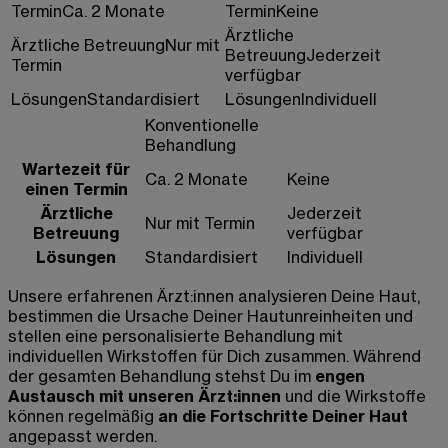
Termin
Ca. 2 Monate
Termin
Keine
Ärztliche
Ärztliche Betreuung
Nur mit
Betreuung
Jederzeit
Termin
verfügbar
Lösungen
Standardisiert
Lösungen
Individuell
Konventionelle
Behandlung
Wartezeit für
Ca. 2 Monate
Keine
einen Termin
Ärztliche
Jederzeit
Nur mit Termin
Betreuung
verfügbar
Lösungen
Standardisiert
Individuell
Unsere erfahrenen Ärzt:innen analysieren Deine Haut,
bestimmen die Ursache Deiner Hautunreinheiten und
stellen eine personalisierte Behandlung mit
individuellen Wirkstoffen für Dich zusammen. Während
der gesamten Behandlung stehst Du im
engen
Austausch mit unseren Ärzt:innen
und die Wirkstoffe
können regelmäßig
an die Fortschritte Deiner Haut
angepasst werden.