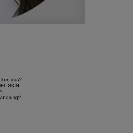
eiten aus?
MEL SKIN
?
handlung?