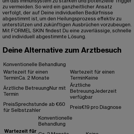
um das Immunsystem zu stärken und potenzielle Trigger
zu vermeiden. So wird ein ganzheitlicher Ansatz
verfolgt, der auf Deine individuellen Bedürfnisse
abgestimmt ist, um den Heilungsprozess effektiv zu
unterstützen und zukünftigen Ausbrüchen vorzubeugen.
Mit FORMEL SKIN findest Du eine zuverlässige, schnelle
und individuell abgestimmte Lösung.
Deine Alternative zum Arztbesuch
Konventionelle Behandlung
Wartezeit für einen
Wartezeit für einen
Termin
Ca. 2 Monate
Termin
Keine
Ärztliche
Ärztliche Betreuung
Nur mit
Betreuung
Jederzeit
Termin
verfügbar
Preis
Sprechstunde ab €60
Preis
€19 pro Diagnose
für Selbstzahler
Konventionelle
Behandlung
Wartezeit für