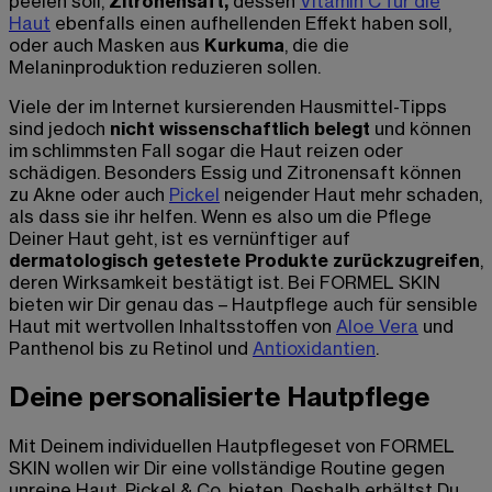
peelen soll,
Zitronensaft,
dessen
Vitamin C für die
Haut
ebenfalls einen aufhellenden Effekt haben soll,
oder auch Masken aus
Kurkuma
, die die
Melaninproduktion reduzieren sollen.
Viele der im Internet kursierenden Hausmittel-Tipps
sind jedoch
nicht wissenschaftlich belegt
und können
im schlimmsten Fall sogar die Haut reizen oder
schädigen. Besonders Essig und Zitronensaft können
zu Akne oder auch
Pickel
neigender Haut mehr schaden,
als dass sie ihr helfen. Wenn es also um die Pflege
Deiner Haut geht, ist es vernünftiger auf
dermatologisch getestete Produkte zurückzugreifen
,
deren Wirksamkeit bestätigt ist. Bei FORMEL SKIN
bieten wir Dir genau das – Hautpflege auch für sensible
Haut mit wertvollen Inhaltsstoffen von
Aloe Vera
und
Panthenol bis zu Retinol und
Antioxidantien
.
Deine personalisierte Hautpflege
Mit Deinem individuellen Hautpflegeset von FORMEL
SKIN wollen wir Dir eine vollständige Routine gegen
unreine Haut, Pickel & Co. bieten. Deshalb erhältst Du