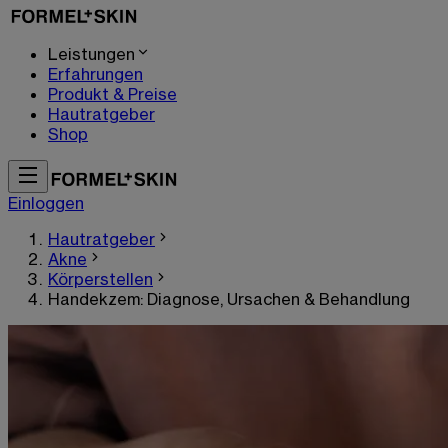
Leistungen
Erfahrungen
Produkt & Preise
Hautratgeber
Shop
Einloggen
Hautratgeber
Akne
Körperstellen
Handekzem: Diagnose, Ursachen & Behandlung