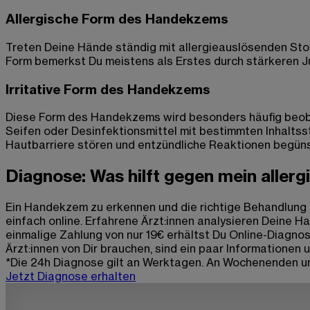
Allergische Form des Handekzems
Treten Deine Hände ständig mit allergieauslösenden St
Form bemerkst Du meistens als Erstes durch stärkeren J
Irritative Form des Handekzems
Diese Form des Handekzems wird besonders häufig beobac
Seifen oder Desinfektionsmittel mit bestimmten Inhalt
Hautbarriere stören und entzündliche Reaktionen begün
Diagnose: Was hilft gegen mein alle
Ein Handekzem zu erkennen und die richtige Behandlung z
einfach online. Erfahrene Ärzt:innen analysieren Deine 
einmalige Zahlung von nur 19€ erhältst Du Online-Diagno
Ärzt:innen von Dir brauchen, sind ein paar Informationen 
*Die 24h Diagnose gilt an Werktagen. An Wochenenden u
Jetzt Diagnose erhalten