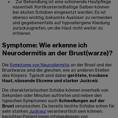
Zur Behandlung ist eine schonende Hautpflege
essentiell. Kortikosteroidhaltige Salben können
bei akuten Schüben eingesetzt werden. Es ist
ebenso wichtig, bekannte Auslöser zu vermeiden
und gegebenenfalls auf hypoallergene Kleidung
zurückzugreifen, um die Haut nicht weiter zu
irritieren.
Symptome: Wie erkenne ich
Neurodermitis an der Brust(warze)?
Die
Symptome von Neurodermitis
an der Brust und der
Brustwarze sind die gleichen, wie an anderen Stellen
des Körpers. Typisch sind dabei
gerötete, trockene
Haut, nässende Ekzeme und starker Juckreiz
.
Die charakteristischen Schübe können innerhalb von
Sekunden oder Minuten auftreten und neben den
typischen Symptomen auch
Schwellungen auf der
Brust
verursachen. Da bereits leichte Schübe schon für
sehr starken
Juckreiz
verantwortlich sein können,
berichten Patient:innen infolgedessen von