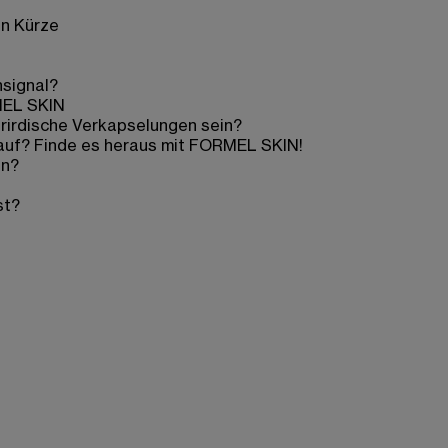
in Kürze
nsignal?
MEL SKIN
erirdische Verkapselungen sein?
 auf? Finde es heraus mit FORMEL SKIN!
un?
st?