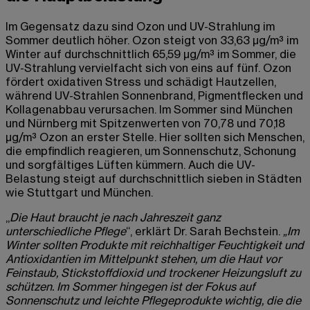
Im Gegensatz dazu sind Ozon und UV-Strahlung im
Sommer deutlich höher. Ozon steigt von 33,63 µg/m³ im
Winter auf durchschnittlich 65,59 µg/m³ im Sommer, die
UV-Strahlung vervielfacht sich von eins auf fünf. Ozon
fördert oxidativen Stress und schädigt Hautzellen,
während UV-Strahlen Sonnenbrand, Pigmentflecken und
Kollagenabbau verursachen. Im Sommer sind München
und Nürnberg mit Spitzenwerten von 70,78 und 70,18
µg/m³ Ozon an erster Stelle. Hier sollten sich Menschen,
die empfindlich reagieren, um Sonnenschutz, Schonung
und sorgfältiges Lüften kümmern. Auch die UV-
Belastung steigt auf durchschnittlich sieben in Städten
wie Stuttgart und München.
„
Die Haut braucht je nach Jahreszeit ganz
unterschiedliche Pflege
“, erklärt Dr. Sarah Bechstein.
„Im
Winter sollten Produkte mit reichhaltiger Feuchtigkeit und
Antioxidantien im Mittelpunkt stehen, um die Haut vor
Feinstaub, Stickstoffdioxid und trockener Heizungsluft zu
schützen. Im Sommer hingegen ist der Fokus auf
Sonnenschutz und leichte Pflegeprodukte wichtig, die die