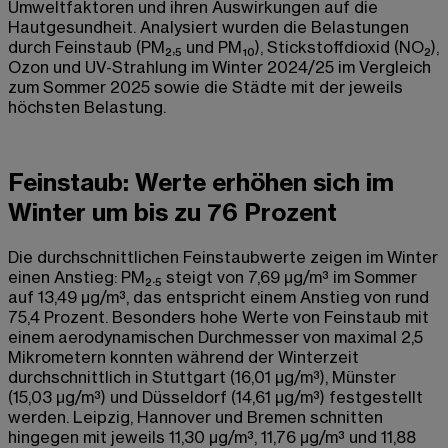
Umweltfaktoren und ihren Auswirkungen auf die
Hautgesundheit. Analysiert wurden die Belastungen
durch Feinstaub (PM₂,₅ und PM₁₀), Stickstoffdioxid (NO₂),
Ozon und UV-Strahlung im Winter 2024/25 im Vergleich
zum Sommer 2025 sowie die Städte mit der jeweils
höchsten Belastung.
Feinstaub: Werte erhöhen sich im
Winter um bis zu 76 Prozent
Die durchschnittlichen Feinstaubwerte zeigen im Winter
einen Anstieg: PM₂.₅ steigt von 7,69 µg/m³ im Sommer
auf 13,49 µg/m³, das entspricht einem Anstieg von rund
75,4 Prozent. Besonders hohe Werte von Feinstaub mit
einem aerodynamischen Durchmesser von maximal 2,5
Mikrometern konnten während der Winterzeit
durchschnittlich in Stuttgart (16,01 µg/m³), Münster
(15,03 µg/m³) und Düsseldorf (14,61 µg/m³) festgestellt
werden. Leipzig, Hannover und Bremen schnitten
hingegen mit jeweils 11,30 µg/m³, 11,76 µg/m³ und 11,88