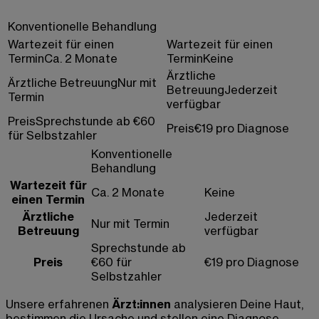
Konventionelle Behandlung
Wartezeit für einen
Wartezeit für einen
Termin
Ca. 2 Monate
Termin
Keine
Ärztliche
Ärztliche Betreuung
Nur mit
Betreuung
Jederzeit
Termin
verfügbar
Preis
Sprechstunde ab €60
Preis
€19 pro Diagnose
für Selbstzahler
Konventionelle
Behandlung
Wartezeit für
Ca. 2 Monate
Keine
einen Termin
Ärztliche
Jederzeit
Nur mit Termin
Betreuung
verfügbar
Sprechstunde ab
Preis
€60 für
€19 pro Diagnose
Selbstzahler
Unsere erfahrenen
Ärzt:innen
analysieren Deine Haut,
bestimmen die Ursache und stellen eine Diagnose