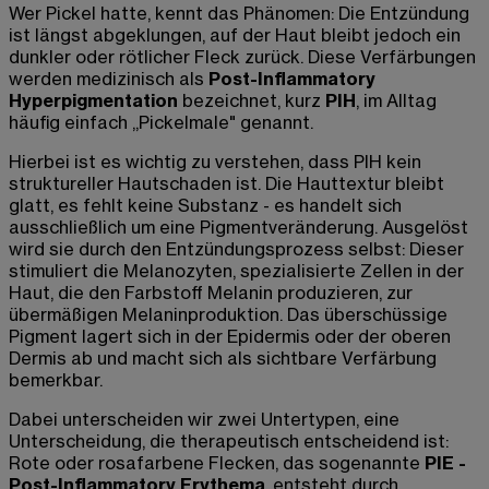
Wer Pickel hatte, kennt das Phänomen: Die Entzündung
ist längst abgeklungen, auf der Haut bleibt jedoch ein
dunkler oder rötlicher Fleck zurück. Diese Verfärbungen
werden medizinisch als
Post-Inflammatory
Hyperpigmentation
bezeichnet, kurz
PIH
, im Alltag
häufig einfach „Pickelmale" genannt.
Hierbei ist es wichtig zu verstehen, dass PIH kein
struktureller Hautschaden ist. Die Hauttextur bleibt
glatt, es fehlt keine Substanz - es handelt sich
ausschließlich um eine Pigmentveränderung. Ausgelöst
wird sie durch den Entzündungsprozess selbst: Dieser
stimuliert die Melanozyten, spezialisierte Zellen in der
Haut, die den Farbstoff Melanin produzieren, zur
übermäßigen Melaninproduktion. Das überschüssige
Pigment lagert sich in der Epidermis oder der oberen
Dermis ab und macht sich als sichtbare Verfärbung
bemerkbar.
Dabei unterscheiden wir zwei Untertypen, eine
Unterscheidung, die therapeutisch entscheidend ist:
Rote oder rosafarbene Flecken, das sogenannte
PIE -
Post-Inflammatory Erythema
, entsteht durch