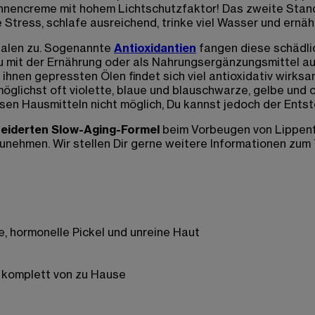
onnencreme mit hohem Lichtschutzfaktor! Das zweite Stand
e Stress, schlafe ausreichend, trinke viel Wasser und ernä
kalen zu. Sogenannte
Antioxidantien
fangen diese schädlic
 mit der Ernährung oder als Nahrungsergänzungsmittel au
ihnen gepressten Ölen findet sich viel antioxidativ wirks
glichst oft violette, blaue und blauschwarze, gelbe und
esen Hausmitteln nicht möglich, Du kannst jedoch der Ent
iderten Slow-Aging-Formel
beim Vorbeugen von Lippenfa
zunehmen. Wir stellen Dir gerne weitere Informationen zu
, hormonelle Pickel und unreine Haut
g komplett von zu Hause