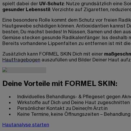
spielt dabei der
UV-Schutz
: Nutze grundsätzlich eine S
gesunder Lebensstil
: Verzichte auf Zigaretten, reduzier
Eine besondere Rolle kommt dem Schutz vor freien Radi
Hautgewebe schädigen können. Antioxidantien kannst Du
besten, Du machst beides! In Nüssen, Samen und den aus 
Gemüse stecken gesunde Radikalenfänger. Iss deshalb mö
Bereits vorhandene Lippenfalten zu entfernen ist mit di
Zusätzlich kann FORMEL SKIN Dich mit einer
maßgeschne
Hautfragebogen
auszufüllen und Bilder Deiner Haut auf
Deine Vorteile mit FORMEL SKIN:
Individuelles Behandlungs- & Pflegeset gegen Akne
Wirkstoffe auf Dich und Deine Haut zugeschnitten
Persönlicher Kontakt zu Deiner/m Ärzt:in
Keine Termine, keine Öffnungszeiten – Behandlun
Hautanalyse starten