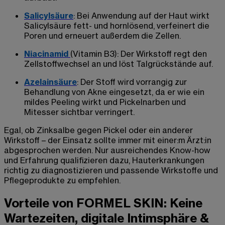
Salicylsäure
:
Bei Anwendung auf der Haut wirkt
Salicylsäure fett- und hornlösend, verfeinert die
Poren und erneuert außerdem die Zellen.
Niacinamid
(Vitamin B3): Der Wirkstoff regt den
Zellstoffwechsel an und löst Talgrückstände auf.
Azelainsäure
:
Der Stoff wird vorrangig zur
Behandlung von Akne eingesetzt, da er wie ein
mildes Peeling wirkt und Pickelnarben und
Mitesser sichtbar verringert.
Egal, ob
Zinksalbe gegen Pickel
oder ein anderer
Wirkstoff – der Einsatz sollte immer mit einer:m
Ärzt:in
abgesprochen werden. Nur ausreichendes Know-how
und Erfahrung qualifizieren dazu, Hauterkrankungen
richtig zu diagnostizieren und passende Wirkstoffe und
Pflegeprodukte zu empfehlen.
Vorteile von FORMEL SKIN: Keine
Wartezeiten, digitale Intimsphäre &