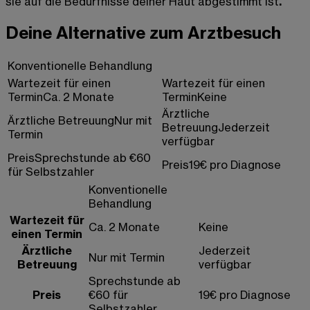
sie auf die Bedürfnisse deiner Haut abgestimmt ist
.
Deine Alternative zum Arztbesuch
Konventionelle Behandlung
Wartezeit für einen
Wartezeit für einen
Termin
Ca. 2 Monate
Termin
Keine
Ärztliche
Ärztliche Betreuung
Nur mit
Betreuung
Jederzeit
Termin
verfügbar
Preis
Sprechstunde ab €60
Preis
19€ pro Diagnose
für Selbstzahler
Konventionelle
Behandlung
Wartezeit für
Ca. 2 Monate
Keine
einen Termin
Ärztliche
Jederzeit
Nur mit Termin
Betreuung
verfügbar
Sprechstunde ab
Preis
€60 für
19€ pro Diagnose
Selbstzahler