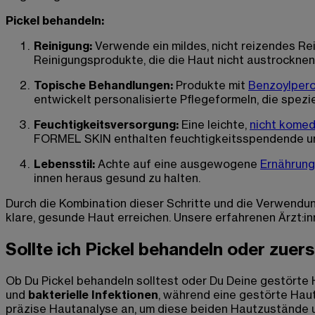
Pickel behandeln:
Reinigung:
Verwende ein mildes, nicht reizendes Re
Reinigungsprodukte, die die Haut nicht austrocknen u
Topische Behandlungen:
Produkte mit
Benzoylpero
entwickelt personalisierte Pflegeformeln, die spez
Feuchtigkeitsversorgung:
Eine leichte,
nicht kome
FORMEL SKIN enthalten feuchtigkeitsspendende und
Lebensstil:
Achte auf eine ausgewogene
Ernährun
innen heraus gesund zu halten.
Durch die Kombination dieser Schritte und die Verwendu
klare, gesunde Haut erreichen. Unsere erfahrenen Ärzt:in
Sollte ich Pickel behandeln oder zuer
Ob Du Pickel behandeln solltest oder Du Deine gestörte 
und
bakterielle Infektionen
, während eine gestörte Haut
präzise Hautanalyse an, um diese beiden Hautzustände u