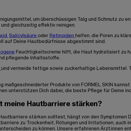
inigungsmittel, um überschüssigen Talg und Schmutz zu e
nd gleichzeitig effektiv reinigen.
xid
,
Salicylsäure
oder
Retinoiden
helfen, die Poren zu kl
iell auf Deine Hautbedürfnisse abgestimmt sind.
dogene
Feuchtigkeitscreme hilft, die Haut hydratisiert zu 
 pflegende Inhaltsstoffe.
g
und vermeide fettige sowie zuckerhaltige Lebensmittel.
ng maßgeschneiderter Produkte von FORMEL SKIN kannst Du 
nen unterstützen Dich dabei, die beste Pflege für Deine in
st meine Hautbarriere stärken?
Hautbarriere stärken solltest, hängt von den Symptomen D
barriere zu Trockenheit, Rötungen und Irritationen, auch i
nterscheiden zu können. Unsere erfahrenen Ärzt:innen en