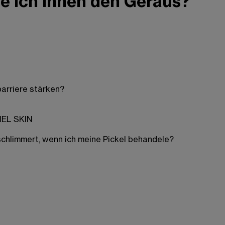
e ich ihnen den Geraus?
barriere stärken?
MEL SKIN
schlimmert, wenn ich meine Pickel behandele?