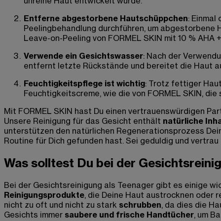
unreine Haut entwickelt wurde.
Entferne abgestorbene Hautschüppchen
: Einmal
Peelingbehandlung durchführen, um abgestorbene Hau
Leave-on-Peeling von FORMEL SKIN mit 10 % AHA + 
Verwende ein Gesichtswasser
: Nach der Verwendu
entfernt letzte Rückstände und bereitet die Haut au
Feuchtigkeitspflege ist wichtig
: Trotz fettiger Hau
Feuchtigkeitscreme, wie die von FORMEL SKIN, die sc
Mit FORMEL SKIN hast Du einen vertrauenswürdigen Partne
Unsere Reinigung für das Gesicht enthält
natürliche Inh
unterstützen den natürlichen Regenerationsprozess Deine
Routine für Dich gefunden hast. Sei geduldig und vertra
Was solltest Du bei der Gesichtsrein
Bei der Gesichtsreinigung als Teenager gibt es einige wi
Reinigungsprodukte
, die Deine Haut austrocknen oder 
nicht zu oft und nicht zu stark
schrubben
, da dies die 
Gesichts immer
saubere und frische Handtücher
, um B