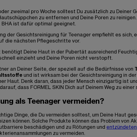
 oder zweimal pro Woche solltest Du zusätzlich zu Deiner 
tschüppchen zu entfernen und Deine Poren zu reinigen. Ac
BHA ist dafür optimal geeignet.
ng der Gesichtsreinigung für Teenager empfiehlt es sich, 
f die nächsten Pflegeschritte vor.
t benötigt Deine Haut in der Pubertät ausreichend Feuchtig
hnell einzieht und Deine Poren nicht verstopft.
r an Deiner Seite, der speziell auf die Bedürfnisse von
altsstoffe
und ist wirksam bei der Gesichtsreinigung in der 
r Haut. Denk daran, dass jeder Mensch einzigartig ist und
u darauf, dass FORMEL SKIN Dich auf Deinem Weg zu einer 
igung als Teenager vermeiden?
chtige Dinge, die Du vermeiden solltest, um Deine Haut ge
reizen können. Solche Produkte können das Problem von Ak
Hautbarriere beschädigen und zu Rötungen und
entzündeten 
akterienansammlungen zu vermeiden.