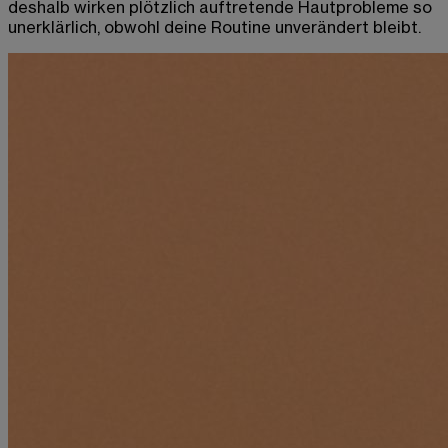
deshalb wirken plötzlich auftretende Hautprobleme so
unerklärlich, obwohl deine Routine unverändert bleibt.