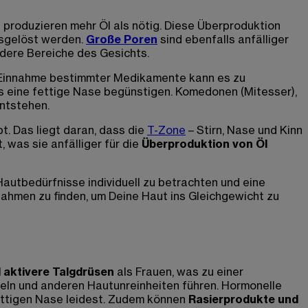
d produzieren mehr Öl als nötig. Diese Überproduktion
usgelöst werden.
Große Poren
sind ebenfalls anfälliger
ndere Bereiche des Gesichts.
e Einnahme bestimmter Medikamente kann es zu
 eine fettige Nase begünstigen. Komedonen (Mitesser),
entstehen.
t. Das liegt daran, dass die
T-Zone
– Stirn, Nase und Kinn
 was sie anfälliger für die
Überproduktion von Öl
Hautbedürfnisse individuell zu betrachten und eine
ahmen zu finden, um Deine Haut ins Gleichgewicht zu
 aktivere Talgdrüsen
als Frauen, was zu einer
teln und anderen Hautunreinheiten führen. Hormonelle
 fettigen Nase leidest. Zudem können
Rasierprodukte und