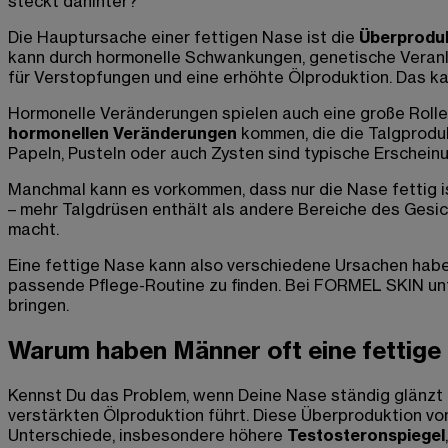
steckt dahinter?
Die Hauptursache einer fettigen Nase ist die
Überproduk
kann durch hormonelle Schwankungen, genetische Veranl
für Verstopfungen und eine erhöhte Ölproduktion. Das ka
Hormonelle Veränderungen spielen auch eine große Roll
hormonellen Veränderungen
kommen, die die Talgprodu
Papeln, Pusteln oder auch Zysten sind typische Erschein
Manchmal kann es vorkommen, dass nur die Nase fettig is
– mehr Talgdrüsen enthält als andere Bereiche des Gesich
macht.
Eine fettige Nase kann also verschiedene Ursachen haben,
passende Pflege-Routine zu finden. Bei FORMEL SKIN unte
bringen.
Warum haben Männer oft eine fettige
Kennst Du das Problem, wenn Deine Nase ständig glänzt 
verstärkten Ölproduktion führt. Diese Überproduktion vo
Unterschiede, insbesondere höhere
Testosteronspiegel