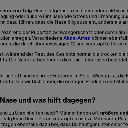
tion von Talg
. Deine Talgdrüsen sind besonders aktiv un
agung oder äußere Einflüsse wie Stress und Ernährung a
nn dazu führen, dass die Nase ölig aussieht, anders als a
e. Während der Pubertät, Schwangerschaft oder durch di
ktion anregen. Verschiedene
Akne-Arten
können ebenfalls
ungen, die durch überschüssiges Öl und verstopfte Poren 
t, während der Rest des Gesichts normal bis trocken bleib
ts. Die Nase ist besonders dicht mit Talgdrüsen besiedelt,
 und oft sind mehrere Faktoren im Spiel. Wichtig ist, die 
rstützen wir Dich dabei, die richtigen Produkte und Maßn
 Nase und was hilft dagegen?
und zu Unreinheiten neigt? Männer haben oft
größere und
n Talg kann Deine Poren verstopfen und zu Mitessern, Pus
, tragen ebenfalls dazu bei, dass Du häufiger unter einer