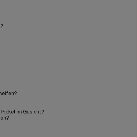
s?
helfen?
Pickel im Gesicht?
fen?