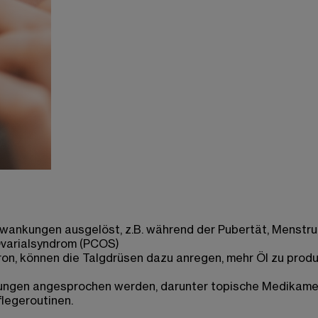
hwankungen ausgelöst, z.B. während der Pubertät, Menst
Ovarialsyndrom (PCOS)
n, können die Talgdrüsen dazu anregen, mehr Öl zu produ
ungen angesprochen werden, darunter topische Medikamen
legeroutinen.