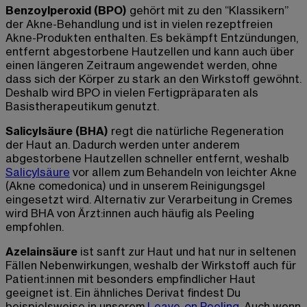
Benzoylperoxid (BPO)
gehört mit zu den “Klassikern”
der Akne-Behandlung und ist in vielen rezeptfreien
Akne-Produkten enthalten. Es bekämpft Entzündungen,
entfernt abgestorbene Hautzellen und kann auch über
einen längeren Zeitraum angewendet werden, ohne
dass sich der Körper zu stark an den Wirkstoff gewöhnt.
Deshalb wird BPO in vielen Fertigpräparaten als
Basistherapeutikum genutzt.
Salicylsäure (BHA)
regt die natürliche Regeneration
der Haut an. Dadurch werden unter anderem
abgestorbene Hautzellen schneller entfernt, weshalb
Salicylsäure
vor allem zum Behandeln von leichter Akne
(Akne comedonica) und in unserem Reinigungsgel
eingesetzt wird. Alternativ zur Verarbeitung in Cremes
wird BHA von Ärzt:innen auch häufig als Peeling
empfohlen.
Azelainsäure
ist sanft zur Haut und hat nur in seltenen
Fällen Nebenwirkungen, weshalb der Wirkstoff auch für
Patient:innen mit besonders empfindlicher Haut
geeignet ist. Ein ähnliches Derivat findest Du
beispielsweise in unserem
Leave-on Peeling
. Auch wenn