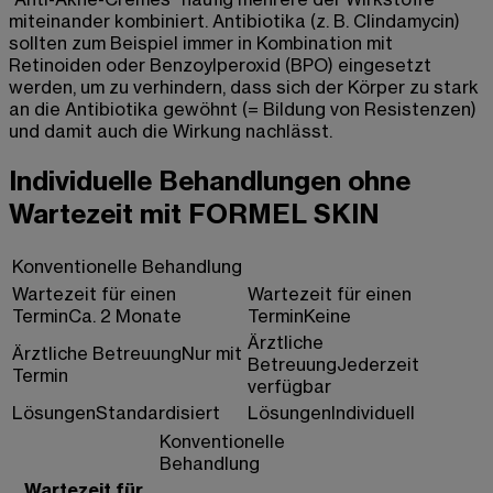
miteinander kombiniert. Antibiotika (z. B. Clindamycin)
sollten zum Beispiel immer in Kombination mit
Retinoiden oder Benzoylperoxid (BPO) eingesetzt
werden, um zu verhindern, dass sich der Körper zu stark
an die Antibiotika gewöhnt (= Bildung von Resistenzen)
und damit auch die Wirkung nachlässt.
Individuelle Behandlungen ohne
Wartezeit mit FORMEL SKIN
Konventionelle Behandlung
Wartezeit für einen
Wartezeit für einen
Termin
Ca. 2 Monate
Termin
Keine
Ärztliche
Ärztliche Betreuung
Nur mit
Betreuung
Jederzeit
Termin
verfügbar
Lösungen
Standardisiert
Lösungen
Individuell
Konventionelle
Behandlung
Wartezeit für