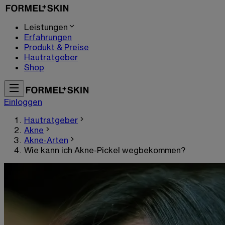
Leistungen
Erfahrungen
Produkt & Preise
Hautratgeber
Shop
Einloggen
Hautratgeber
Akne
Akne-Arten
Wie kann ich Akne-Pickel wegbekommen?